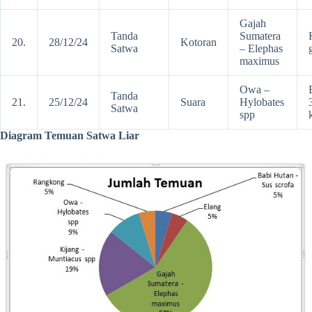
Gajah
Tanda
Sumatera
20.
28/12/24
Kotoran
Satwa
– Elephas
maximus
Owa –
Tanda
21.
25/12/24
Suara
Hylobates
Satwa
spp
Diagram Temuan Satwa Liar