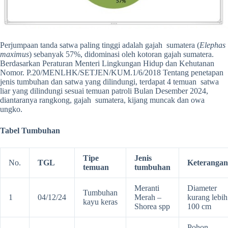
Perjumpaan tanda satwa paling tinggi adalah gajah sumatera (
Elephas
maximus
) sebanyak 57%, didominasi oleh kotoran gajah sumatera.
Berdasarkan Peraturan Menteri Lingkungan Hidup dan Kehutanan
Nomor. P.20/MENLHK/SETJEN/KUM.1/6/2018 Tentang penetapan
jenis tumbuhan dan satwa yang dilindungi, terdapat 4 temuan satwa
liar yang dilindungi sesuai temuan patroli Bulan Desember 2024,
diantaranya rangkong, gajah sumatera, kijang muncak dan owa
ungko.
Tabel Tumbuhan
Tipe
Jenis
No.
TGL
Keterangan
temuan
tumbuhan
Meranti
Diameter
Tumbuhan
1
04/12/24
Merah –
kurang lebih
kayu keras
Shorea spp
100 cm
Pohon