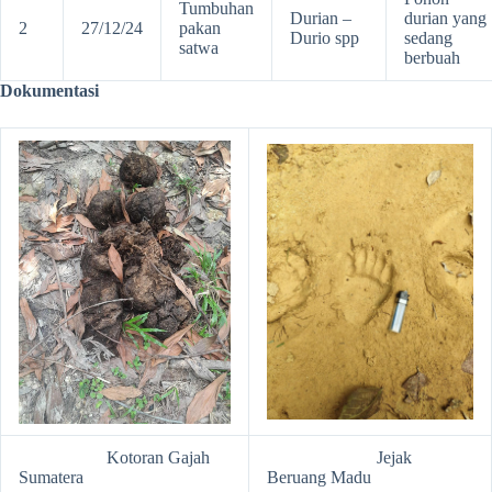
Tumbuhan
Durian –
durian yang
2
27/12/24
pakan
Durio spp
sedang
satwa
berbuah
Dokumentasi
Kotoran Gajah
Jejak
Sumatera
Beruang Madu