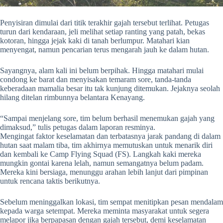
Penyisiran dimulai dari titik terakhir gajah tersebut terlihat. Petugas
turun dari kendaraan, jeli melihat setiap ranting yang patah, bekas
kotoran, hingga jejak kaki di tanah berlumpur. Matahari kian
menyengat, namun pencarian terus mengarah jauh ke dalam hutan.
Sayangnya, alam kali ini belum berpihak. Hingga matahari mulai
condong ke barat dan menyisakan temaram sore, tanda-tanda
keberadaan mamalia besar itu tak kunjung ditemukan. Jejaknya seolah
hilang ditelan rimbunnya belantara Kenayang.
“Sampai menjelang sore, tim belum berhasil menemukan gajah yang
dimaksud,” tulis petugas dalam laporan resminya.
Mengingat faktor keselamatan dan terbatasnya jarak pandang di dalam
hutan saat malam tiba, tim akhirnya memutuskan untuk menarik diri
dan kembali ke Camp Flying Squad (FS). Langkah kaki mereka
mungkin gontai karena lelah, namun semangatnya belum padam.
Mereka kini bersiaga, menunggu arahan lebih lanjut dari pimpinan
untuk rencana taktis berikutnya.
Sebelum meninggalkan lokasi, tim sempat menitipkan pesan mendalam
kepada warga setempat. Mereka meminta masyarakat untuk segera
melapor jika berpapasan dengan gajah tersebut, demi keselamatan