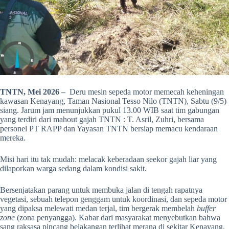
TNTN, Mei 2026 –
Deru mesin sepeda motor memecah keheningan
kawasan Kenayang, Taman Nasional Tesso Nilo (TNTN), Sabtu (9/5)
siang. Jarum jam menunjukkan pukul 13.00 WIB saat tim gabungan
yang terdiri dari mahout gajah TNTN : T. Asril, Zuhri, bersama
personel PT RAPP dan Yayasan TNTN bersiap memacu kendaraan
mereka.
Misi hari itu tak mudah: melacak keberadaan seekor gajah liar yang
dilaporkan warga sedang dalam kondisi sakit.
Bersenjatakan parang untuk membuka jalan di tengah rapatnya
vegetasi, sebuah telepon genggam untuk koordinasi, dan sepeda motor
yang dipaksa melewati medan terjal, tim bergerak membelah
buffer
zone
(zona penyangga). Kabar dari masyarakat menyebutkan bahwa
sang raksasa pincang belakangan terlihat merana di sekitar Kenayang.