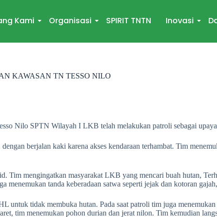
ang Kami
Organisasi
SPIRIT TNTN
Inovasi
Da
AN KAWASAN TN TESSO NILO
sso Nilo SPTN Wilayah I LKB telah melakukan patroli sebagai upaya
 dengan berjalan kaki karena akses kendaraan terhambat. Tim menemukan
 grid. Tim mengingatkan masyarakat LKB yang mencari buah hutan, Ter
juga menemukan tanda keberadaan satwa seperti jejak dan kotoran gaj
 untuk tidak membuka hutan. Pada saat patroli tim juga menemukan tan
Maret, tim menemukan pohon durian dan jerat nilon. Tim kemudian lang