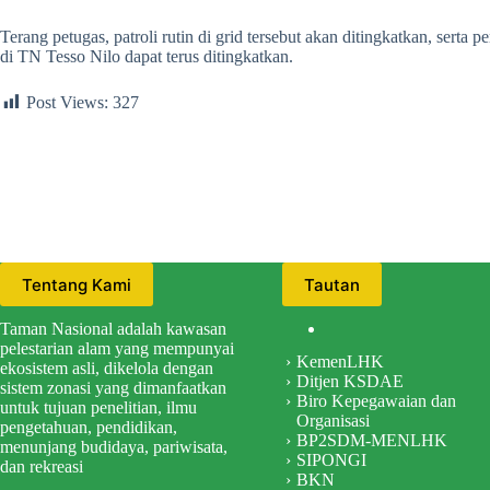
Terang petugas, patroli rutin di grid tersebut akan ditingkatkan, se
di TN Tesso Nilo dapat terus ditingkatkan.
Post Views:
327
Tentang Kami
Tautan
Taman Nasional adalah kawasan
pelestarian alam yang mempunyai
KemenLHK
ekosistem asli, dikelola dengan
Ditjen KSDAE
sistem zonasi yang dimanfaatkan
Biro Kepegawaian dan
untuk tujuan penelitian, ilmu
Organisasi
pengetahuan, pendidikan,
BP2SDM-MENLHK
menunjang budidaya, pariwisata,
SIPONGI
dan rekreasi
BKN