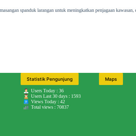
rta pemasangan spanduk larangan untuk meningkatkan penjagaan kawasan
Statistik Pengunjung
Maps
Users Today : 36
Users Last 30 days : 1593
Views Today : 42
Total views : 70837