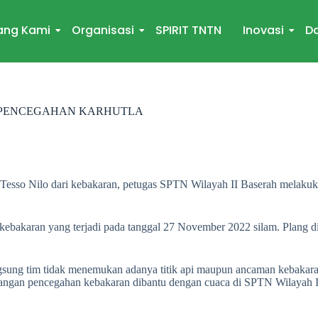
ang Kami
Organisasi
SPIRIT TNTN
Inovasi
Da
I PENCEGAHAN KARHUTLA
sso Nilo dari kebakaran, petugas SPTN Wilayah II Baserah melakukan
 kebakaran yang terjadi pada tanggal 27 November 2022 silam. Plang 
gsung tim tidak menemukan adanya titik api maupun ancaman kebakaran
kangan pencegahan kebakaran dibantu dengan cuaca di SPTN Wilayah II