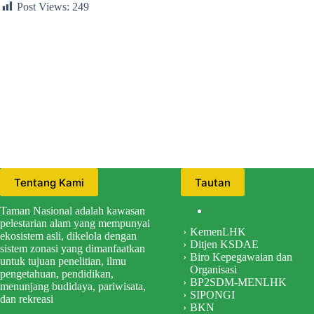
Post Views:
249
Tentang Kami
Tautan
Taman Nasional adalah kawasan
pelestarian alam yang mempunyai
KemenLHK
ekosistem asli, dikelola dengan
Ditjen KSDAE
sistem zonasi yang dimanfaatkan
Biro Kepegawaian dan
untuk tujuan penelitian, ilmu
Organisasi
pengetahuan, pendidikan,
BP2SDM-MENLHK
menunjang budidaya, pariwisata,
SIPONGI
dan rekreasi
BKN