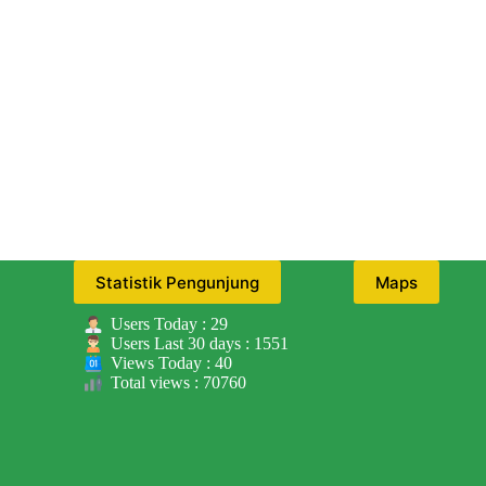
Statistik Pengunjung
Maps
Users Today : 29
Users Last 30 days : 1551
Views Today : 40
Total views : 70760