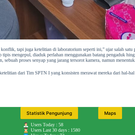
flik, tapi juga ketelitian di laboratorium seperti ini,” ujar salah satu 
p tipis mengepul, diaduk perlahan menggunakan batang pengaduk hingg
n, sebuah proses senyap yang jarang tersorot kamera, namun menentuk
etelitian dari Tim SPTN I yang konsisten merawat mereka dari hal-hal 
Statistik Pengunjung
Maps
Users Today : 58
Users Last 30 days : 1580