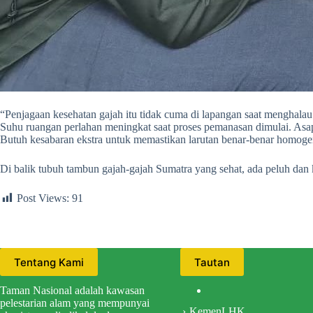
“Penjagaan kesehatan gajah itu tidak cuma di lapangan saat menghalau kon
Suhu ruangan perlahan meningkat saat proses pemanasan dimulai. Asa
Butuh kesabaran ekstra untuk memastikan larutan benar-benar homoge
Di balik tubuh tambun gajah-gajah Sumatra yang sehat, ada peluh dan k
Post Views:
91
Tentang Kami
Tautan
Taman Nasional adalah kawasan
pelestarian alam yang mempunyai
KemenLHK