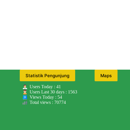
Statistik Pengunjung
Maps
Users Today : 41
Users Last 30 days : 1563
Views Today : 54
Total views : 70774