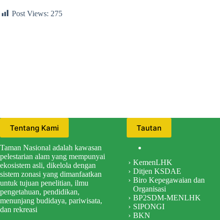
Post Views:
275
Tentang Kami
Tautan
Taman Nasional adalah kawasan
pelestarian alam yang mempunyai
KemenLHK
ekosistem asli, dikelola dengan
Ditjen KSDAE
sistem zonasi yang dimanfaatkan
Biro Kepegawaian dan
untuk tujuan penelitian, ilmu
Organisasi
pengetahuan, pendidikan,
BP2SDM-MENLHK
menunjang budidaya, pariwisata,
SIPONGI
dan rekreasi
BKN