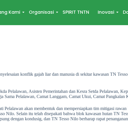
ang Kami
Organisasi
SPIRIT TNTN
Inovasi
Da
elesaian konflik gajah liar dan manusia di sekitar kawasan TN Tesso N
Sekda Pelalawan, Asisten Pemerintahan dan Kesra Setda Pelalawan, Ke
a Sama Pelalawan, Camat Langgam, Camat Ukui, Camat Pangkalan Ku
pati Pelalawan akan membentuk dan mempersiapkan tim mitigasi rawan k
o Nilo. Selain itu telah disepakati bahwa blok kawasan hutan TN Tesso
ngsung dengan kondusig, dan TN Tesso Nilo berharap rapat penanganan