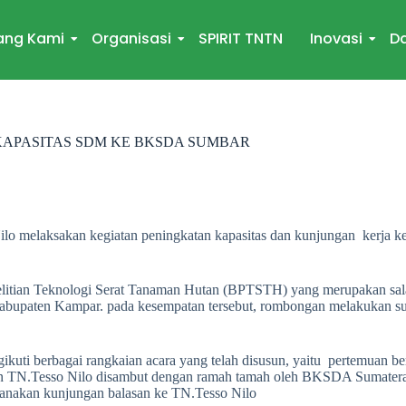
ang Kami
Organisasi
SPIRIT TNTN
Inovasi
Da
KAPASITAS SDM KE BKSDA SUMBAR
o melaksakan kegiatan peningkatan kapasitas dan kunjungan kerja ke
elitian Teknologi Serat Tanaman Hutan (BPTSTH) yang merupakan sala
upaten Kampar. pada kesempatan tersebut, rombongan melakukan sur
ngikuti berbagai rangkaian acara yang telah disusun, yaitu pertemua
 TN.Tesso Nilo disambut dengan ramah tamah oleh BKSDA Sumatera
sanakan kunjungan balasan ke TN.Tesso Nilo