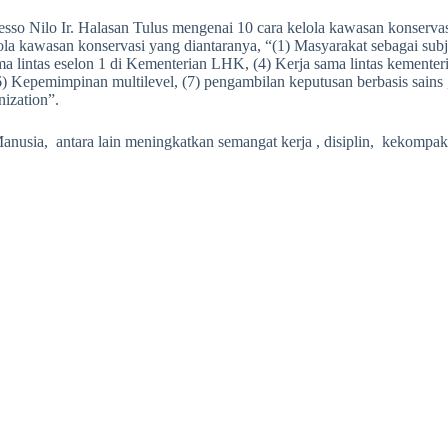
so Nilo Ir. Halasan Tulus mengenai 10 cara kelola kawasan konservas
ola kawasan konservasi yang diantaranya, “(1) Masyarakat sebagai su
ama lintas eselon 1 di Kementerian LHK, (4) Kerja sama lintas kemente
(6) Kepemimpinan multilevel, (7) pengambilan keputusan berbasis sains
nization”.
nusia, antara lain meningkatkan semangat kerja , disiplin, kekompak