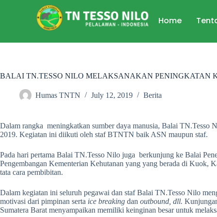
Home
Tent
BALAI TN.TESSO NILO MELAKSANAKAN PENINGKATAN 
Humas TNTN
July 12, 2019
Berita
Dalam rangka meningkatkan sumber daya manusia, Balai TN.Tesso Nil
2019. Kegiatan ini diikuti oleh staf BTNTN baik ASN maupun staf.
Pada hari pertama Balai TN.Tesso Nilo juga berkunjung ke Balai Pen
Pengembangan Kementerian Kehutanan yang yang berada di Kuok, Kab
tata cara pembibitan.
Dalam kegiatan ini seluruh pegawai dan staf Balai TN.Tesso Nilo me
motivasi dari pimpinan serta
ice breaking
dan
outbound, dll.
Kunjungan
Sumatera Barat menyampaikan memiliki keinginan besar untuk melak