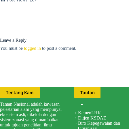
Leave a Reply
You must be
logged in
to post a comment.
Tentang Kami
Tautan
Taman Nasional adalah kawasan
pelestarian alam yang mempunyai
KemenLHK
ekosistem asli, dikelola dengan
Ditjen KSDAE
sistem zonasi yang dimanfaatkan
Biro Kepegawaian dan
untuk tujuan penelitian, ilmu
Organisasi