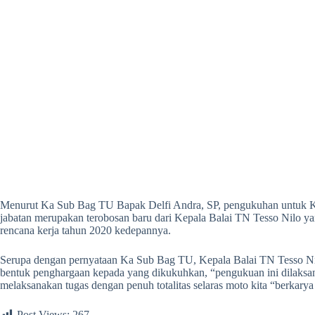
Menurut Ka Sub Bag TU Bapak Delfi Andra, SP, pengukuhan untuk Kepa
jabatan merupakan terobosan baru dari Kepala Balai TN Tesso Nilo 
rencana kerja tahun 2020 kedepannya.
Serupa dengan pernyataan Ka Sub Bag TU, Kepala Balai TN Tesso Ni
bentuk penghargaan kepada yang dikukuhkan, “pengukuan ini dilaksana
melaksanakan tugas dengan penuh totalitas selaras moto kita “berkarya
Post Views:
267