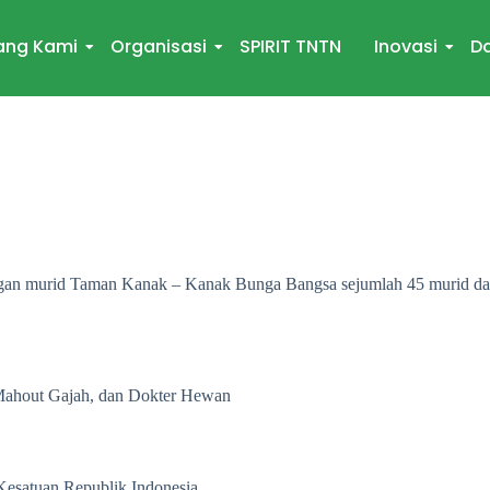
ang Kami
Organisasi
SPIRIT TNTN
Inovasi
Da
ngan murid Taman Kanak – Kanak Bunga Bangsa sejumlah 45 murid dari
 Mahout Gajah, dan Dokter Hewan
Kesatuan Republik Indonesia