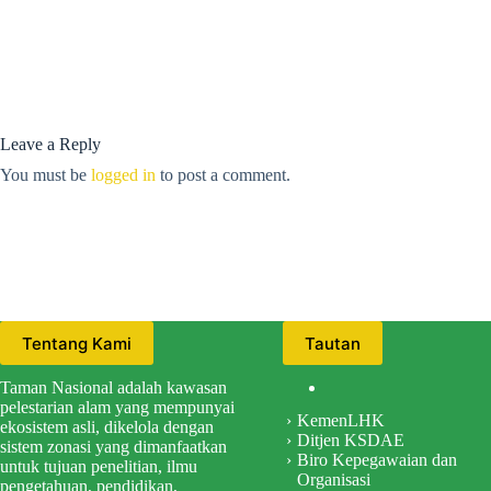
Leave a Reply
You must be
logged in
to post a comment.
Tentang Kami
Tautan
Taman Nasional adalah kawasan
pelestarian alam yang mempunyai
KemenLHK
ekosistem asli, dikelola dengan
Ditjen KSDAE
sistem zonasi yang dimanfaatkan
Biro Kepegawaian dan
untuk tujuan penelitian, ilmu
Organisasi
pengetahuan, pendidikan,