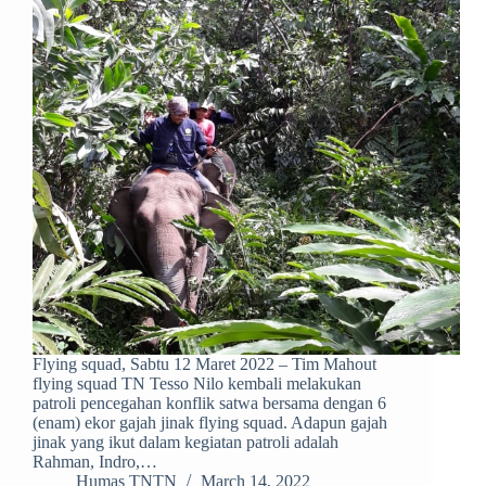
Flying squad, Sabtu 12 Maret 2022 – Tim Mahout
flying squad TN Tesso Nilo kembali melakukan
patroli pencegahan konflik satwa bersama dengan 6
(enam) ekor gajah jinak flying squad. Adapun gajah
jinak yang ikut dalam kegiatan patroli adalah
Rahman, Indro,…
Humas TNTN
March 14, 2022