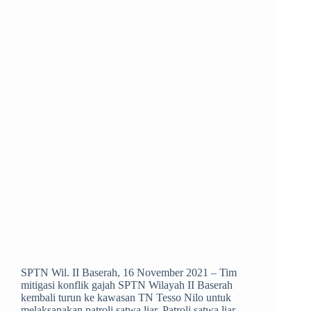
SPTN Wil. II Baserah, 16 November 2021 – Tim
mitigasi konflik gajah SPTN Wilayah II Baserah
kembali turun ke kawasan TN Tesso Nilo untuk
melaksanakan patroli satwa liar. Patroli satwa liar