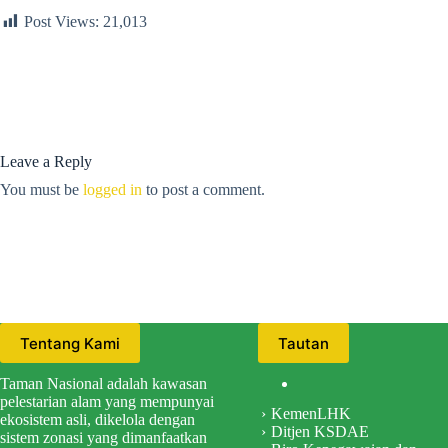
Post Views:
21,013
Leave a Reply
You must be
logged in
to post a comment.
Tentang Kami
Tautan
Taman Nasional adalah kawasan
pelestarian alam yang mempunyai
KemenLHK
ekosistem asli, dikelola dengan
Ditjen KSDAE
sistem zonasi yang dimanfaatkan