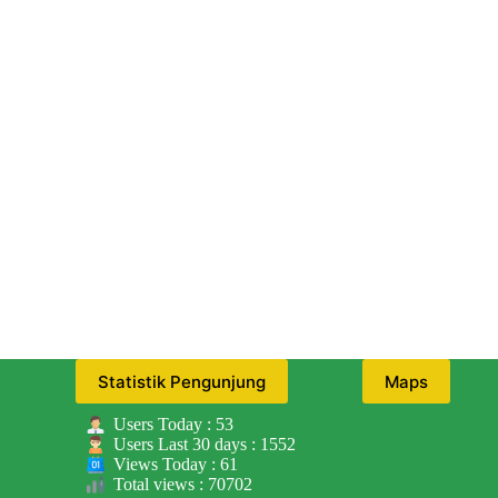
Statistik Pengunjung
Maps
Users Today : 53
Users Last 30 days : 1552
Views Today : 61
Total views : 70702